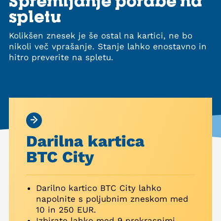
Spremljanje porabe na
spletu
Kolikšen znesek je še ostal na kartici, ne bo
nikoli več vprašanje. Stanje lahko enostavno in
hitro preverite na spletu.
Darilna kartica
BTC City
Darilno kartico BTC City lahko
napolnite s poljubnim zneskom med
10 in 250 EUR.
Izbirate lahko med 9 prekrasnimi