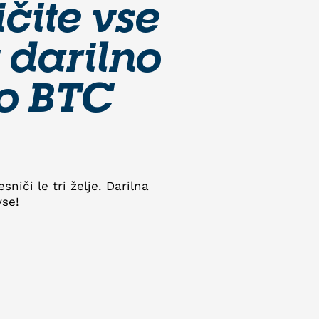
čite vse
z darilno
co BTC
sniči le tri želje. Darilna
vse!