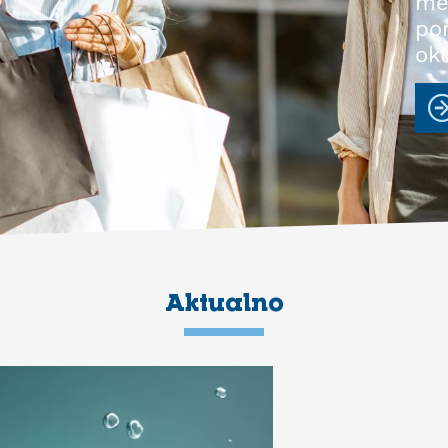
me
po
ok
Aktualno