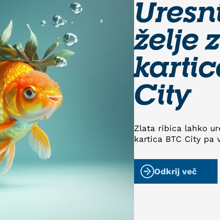
Uresni
želje 
karti
City
Zlata ribica lahko ure
kartica BTC City pa 
Odkrij več