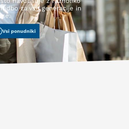
sto navdušuje z raznoliko
nudbo za vse generacije in
use.
Vsi ponudniki