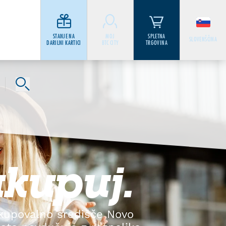
STANJE NA
MOJ
SPLETNA
SLOVENŠČINA
DARILNI KARTICI
BTC CITY
TRGOVINA
kupuj.
kupovalno središče Novo